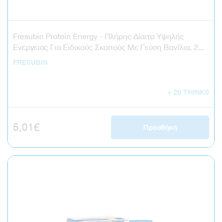
Fresubin Protein Energy - Πλήρης Δίαιτα Υψηλής
Ενέργειας Για Ειδικούς Σκοπούς Με Γεύση Βανίλια, 2...
FRESUBIN
+ 20 THINKS
Κανονική τιμή
5,01€
Προσθήκη