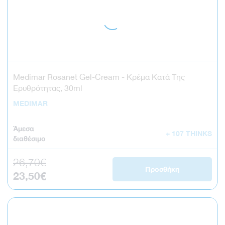
Medimar Rosanet Gel-Cream - Κρέμα Κατά Της
Ερυθρότητας, 30ml
MEDIMAR
Άμεσα
+ 107 THINKS
διαθέσιμο
26,70€
Κανονική τιμή
Προσθήκη
23,50€
Τιμή έκπτωσης