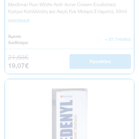
Medimar Run White Anti-Acne Cream Ενυδατική
Κρέμα Κατάλληλη για Ακμή Και Μαύρα Στίγματα, 50ml
MEDIMAR
Άμεσα
+ 87 THINKS
διαθέσιμο
21,68€
Κανονική τιμή
Προσθήκη
19,07€
Τιμή έκπτωσης