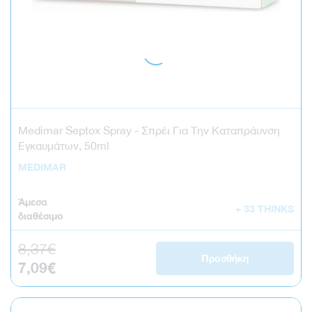
Medimar Septox Spray - Σπρέι Για Την Καταπράυνση
Εγκαυμάτων, 50ml
MEDIMAR
Άμεσα
+ 33 THINKS
διαθέσιμο
8,37€
Κανονική τιμή
Προσθήκη
7,09€
Τιμή έκπτωσης