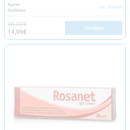
Άμεσα
+ 61 THINKS
διαθέσιμο
15,32€
Κανονική τιμή
Προσθήκη
14,09€
Τιμή έκπτωσης