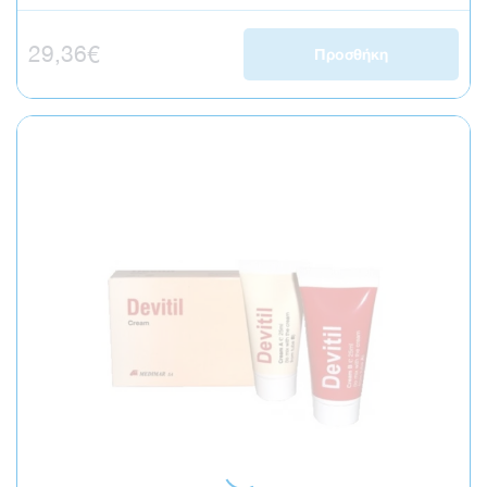
Κανονική τιμή
29,36€
Προσθήκη