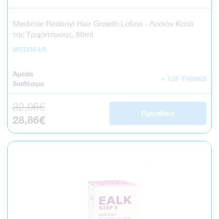
Medimar Redenyl Hair Growth Lotion - Λοσιόν Κατά
της Τριχόπτωσης, 80ml
MEDIMAR
Άμεσα
+ 128 THINKS
διαθέσιμο
32,06€
Κανονική τιμή
Προσθήκη
28,86€
Τιμή έκπτωσης