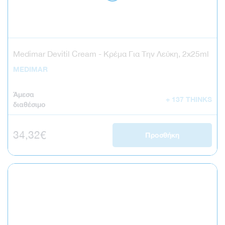
Medimar Devitil Cream - Κρέμα Για Την Λεύκη, 2x25ml
MEDIMAR
Άμεσα
+ 137 THINKS
διαθέσιμο
Κανονική τιμή
34,32€
Προσθήκη