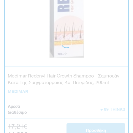
Medimar Redenyl Hair Growth Shampoo - Σαμπουάν
Κατά Της Σμηγματόρροιας Και Πιτυρίδας, 200ml
MEDIMAR
Άμεσα
+ 69 THINKS
διαθέσιμο
17,21€
Κανονική τιμή
Προσθήκη