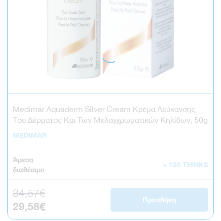
Medimar Aquaderm Silver Cream Κρέμα Λεύκανσης
Του Δέρματος Και Των Μελαγχρωματικών Κηλίδων, 50g
MEDIMAR
Άμεσα
+ 138 THINKS
διαθέσιμο
34,57€
Κανονική τιμή
Προσθήκη
29,58€
Τιμή έκπτωσης