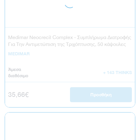
Medimar Neocrecil Complex - Συμπλήρωμα Διατροφής
Για Την Αντιμετώπιση της Τριχόπτωσης, 50 κάψουλες
MEDIMAR
Άμεσα
+ 143 THINKS
διαθέσιμο
Κανονική τιμή
35,66€
Προσθήκη