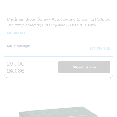
Medimar Idrotel Spray - Αντιιδρωτικό Σπρέι Για Ρύθμιση
Της Υπεριδρωσίας Για Ενήλικες & Παιδιά, 100ml
MEDIMAR
Μη διαθέσιμο
+ 107 THINKS
26,70€
Κανονική τιμή
Μη διαθέσιμο
24,03€
Τιμή έκπτωσης