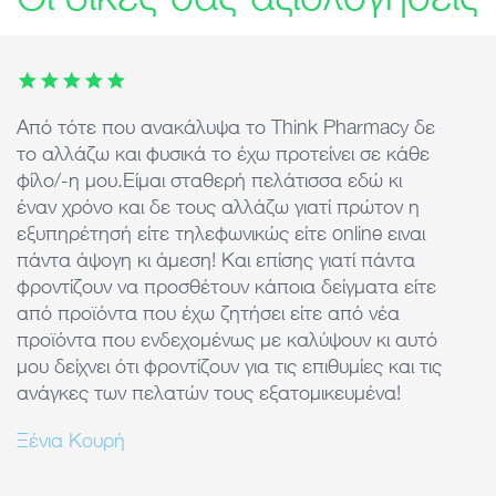
This carousel contains 7 images. Use arrow keys or the previ
Από τότε που ανακάλυψα το Think Pharmacy δε
Ά
το αλλάζω και φυσικά το έχω προτείνει σε κάθε
ε
φίλο/-η μου.Είμαι σταθερή πελάτισσα εδώ κι
d
έναν χρόνο και δε τους αλλάζω γιατί πρώτον η
τ
εξυπηρέτησή είτε τηλεφωνικώς είτε online ειναι
k
πάντα άψογη κι άμεση! Και επίσης γιατί πάντα
φροντίζουν να προσθέτουν κάποια δείγματα είτε
από προϊόντα που έχω ζητήσει είτε από νέα
προϊόντα που ενδεχομένως με καλύψουν κι αυτό
μου δείχνει ότι φροντίζουν για τις επιθυμίες και τις
ανάγκες των πελατών τους εξατομικευμένα!
Ξένια Κουρή