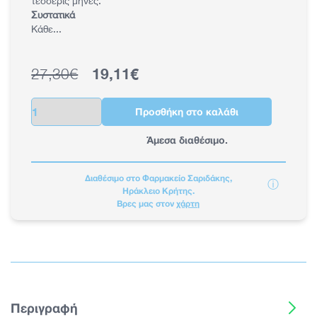
τέσσερις μήνες.
Συστατικά
Κάθε...
27,30€
19,11€
Κανονική τιμή
Τιμή έκπτωσης
Ποσότητα
Προσθήκη στο καλάθι
Άμεσα διαθέσιμο.
Διαθέσιμο στο Φαρμακείο Σαριδάκης,
ⓘ
Ηράκλειο Κρήτης.
Βρες μας στον
χάρτη
Περιγραφή