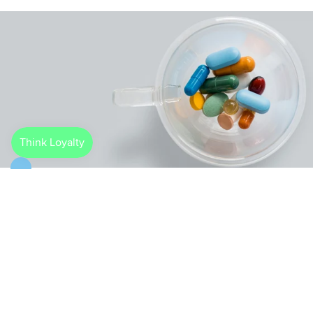
Ενίσχυση Ανοσοποιητικού
Γιατί να ψάχνεις;
Άφησέ το πάνω μας.