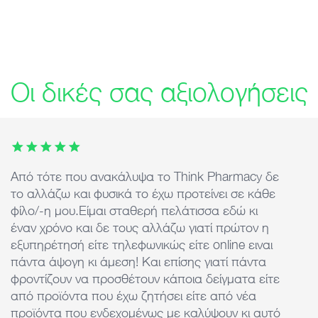
Οι δικές σας αξιολογήσεις
This carousel contains 7 images. Use arrow keys or the previ
Από τότε που ανακάλυψα το Think Pharmacy δε
Ά
το αλλάζω και φυσικά το έχω προτείνει σε κάθε
ε
φίλο/-η μου.Είμαι σταθερή πελάτισσα εδώ κι
d
έναν χρόνο και δε τους αλλάζω γιατί πρώτον η
τ
εξυπηρέτησή είτε τηλεφωνικώς είτε online ειναι
k
πάντα άψογη κι άμεση! Και επίσης γιατί πάντα
φροντίζουν να προσθέτουν κάποια δείγματα είτε
από προϊόντα που έχω ζητήσει είτε από νέα
προϊόντα που ενδεχομένως με καλύψουν κι αυτό