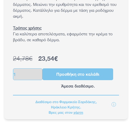
δέρματος. Μειώνει την ερυθρότητα και τον ερεθισμό του
δέρματος. Κατάλληλο για δέρμα με τάση για ροδόχρου
ακμή.
Τρόπος χρήσης
Για καλύτερα αποτελέσματα, εφαρμόστε την κρέμα το
βράδυ, σε καθαρό δέρμα.
24,78€
23,54€
Κανονική τιμή
Τιμή έκπτωσης
Ποσότητα
Προσθήκη στο καλάθι
Άμεσα διαθέσιμο.
Διαθέσιμο στο Φαρμακείο Σαριδάκης,
ⓘ
Ηράκλειο Κρήτης.
Βρες μας στον
χάρτη