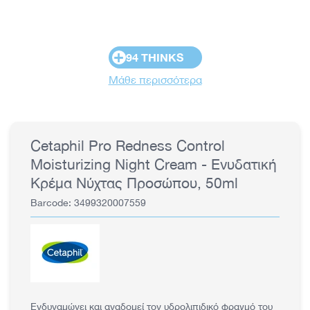
+
94 THINKS
Μάθε περισσότερα
Cetaphil Pro Redness Control
Moisturizing Night Cream - Ενυδατική
Κρέμα Νύχτας Προσώπου, 50ml
Barcode: 3499320007559
Ενδυναμώνει και αναδομεί τον υδρολιπιδικό φραγμό του