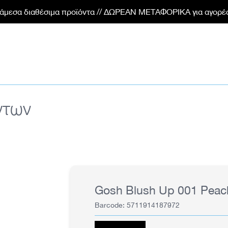
 άμεσα διαθέσιμα προϊόντα // ΔΩΡΕΑΝ ΜΕΤΑΦΟΡΙΚΑ για αγορέ
ντων
r the previous and next buttons to navigate through the slides
Gosh Blush Up 001 Peac
Barcode: 5711914187972