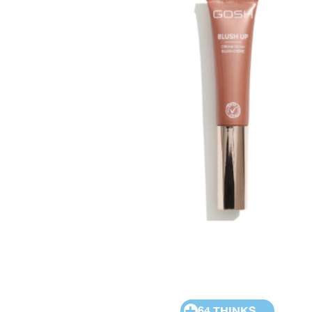
+
64 THINKS