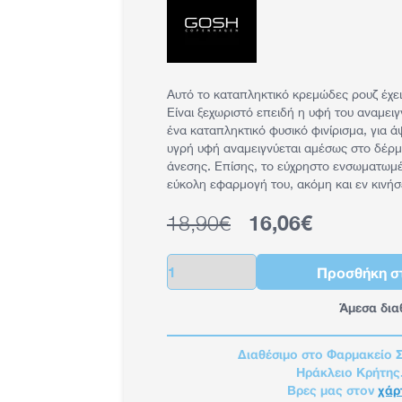
Αυτό το καταπληκτικό κρεμώδες ρουζ έχει
Είναι ξεχωριστό επειδή η υφή του αναμειγ
ένα καταπληκτικό φυσικό φινίρισμα, για 
υγρή υφή αναμειγνύεται αμέσως στο δέρμα
άνεσης. Επίσης, το εύχρηστο ενσωματωμέ
εύκολη εφαρμογή του, ακόμη και εν κινήσε
Κανονική τιμή
18,90€
Τιμή έκπτωσης
16,06€
Ποσότητα
Προσθήκη σ
Άμεσα δια
Διαθέσιμο στο Φαρμακείο 
Ηράκλειο Κρήτης
Βρες μας στον
χάρ