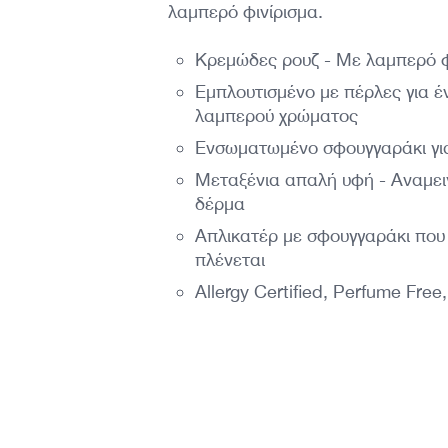
λαμπερό φινίρισμα.
Κρεμώδες ρουζ - Με λαμπερό φ
Εμπλουτισμένο με πέρλες για 
λαμπερού χρώματος
Ενσωματωμένο σφουγγαράκι γι
Μεταξένια απαλή υφή - Αναμει
δέρμα
Απλικατέρ με σφουγγαράκι που 
πλένεται
Allergy Certified, Perfume Free