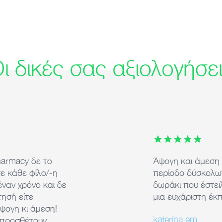
ι δικές σας αξιολογήσε
e previous and next buttons to navigate through the slides.
harmacy δε το
Άψογη και άμεση
σε κάθε φίλο/-η
περίοδο δύσκολων
έναν χρόνο και δε
δωράκι που έστει
ησή είτε
μια ευχάριστη έκ
άψογη κι άμεση!
katerina em
α προσθέτουν