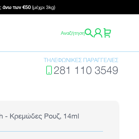
ς
άνω των €50
(μέχρι 3kg)
0 προϊόντα
Αναζήτηση
Καλάθι
Σύνδεση
ΤΗΛΕΦΩΝΙΚΕΣ ΠΑΡΑΓΓΕΛΙΕΣ
281 110 3549
.
h - Κρεμώδες Ρουζ, 14ml