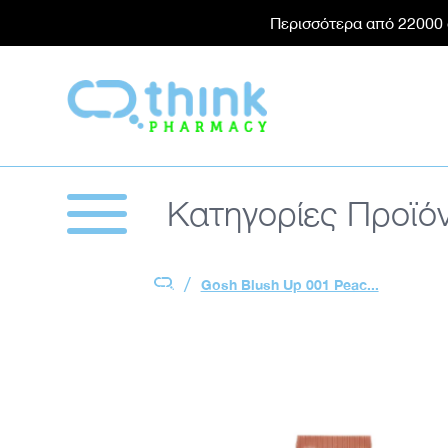
θείας μετάβαση στο περιεχόμενο
Περισσότερα από 22000
Think Pharmacy
Κατηγορίες Προϊό
Αρχική Think Pharmacy
Gosh Blush Up 001 Peac...
This carousel contains 1 images. Use arrow keys o