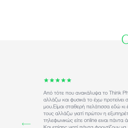
Ο
This carousel contains 7 images. Use arrow keys or th
Από τότε που ανακάλυψα το Think P
αλλάζω και φυσικά το έχω προτείνει 
μου.Είμαι σταθερή πελάτισσα εδώ κι 
τους αλλάζω γιατί πρώτον η εξυπηρέτ
τηλεφωνικώς είτε online ειναι πάντα 
Και επίσης γιατί πάντα φροντίζουν ν