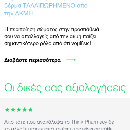
δέρμα ΤΑΛΑΙΠΩΡΗΜΕΝΟ από
την ΑΚΜΗ
Η περιποίηση σώματος στην προσπάθειά
σου να απαλλαγείς από την ακμή παίζει
σημαντικότερο ρόλο από ότι νομίζεις!
Διαβάστε περισσότερα
Οι δικές σας αξιολογήσεις
This carousel contains 7 images. Use arrow keys or the previ
Από τότε που ανακάλυψα το Think Pharmacy δε
Ά
το αλλάζω και φυσικά το έχω προτείνει σε κάθε
ε