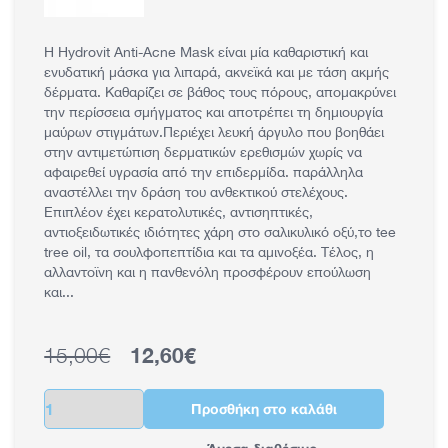
Η Hydrovit Anti-Acne Mask είναι μία καθαριστική και
ενυδατική μάσκα για λιπαρά, ακνεϊκά και με τάση ακμής
δέρματα. Καθαρίζει σε βάθος τους πόρους, απομακρύνει
την περίσσεια σμήγματος και αποτρέπει τη δημιουργία
μαύρων στιγμάτων.Περιέχει λευκή άργυλο που βοηθάει
στην αντιμετώπιση δερματικών ερεθισμών χωρίς να
αφαιρεθεί υγρασία από την επιδερμίδα. παράλληλα
αναστέλλει την δράση του ανθεκτικού στελέχους.
Επιπλέον έχει κερατολυτικές, αντισηπτικές,
αντιοξειδωτικές ιδιότητες χάρη στο σαλικυλικό οξύ,το tee
tree oil, τα σουλφοπεπτίδια και τα αμινοξέα. Τέλος, η
αλλαντοϊνη και η πανθενόλη προσφέρουν επούλωση
και...
15,00€
12,60€
Κανονική τιμή
Τιμή έκπτωσης
Ποσότητα
Προσθήκη στο καλάθι