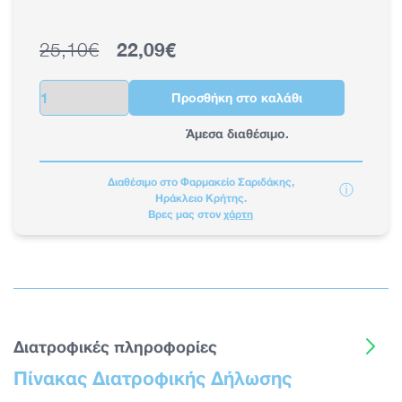
25,10€
22,09€
Κανονική τιμή
Τιμή έκπτωσης
Ποσότητα
Προσθήκη στο καλάθι
Άμεσα διαθέσιμο.
Διαθέσιμο στο Φαρμακείο Σαριδάκης,
ⓘ
Ηράκλειο Κρήτης.
Βρες μας στον
χάρτη
Διατροφικές πληροφορίες
Πίνακας Διατροφικής Δήλωσης