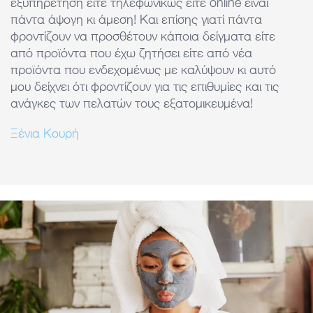
εξυπηρέτησή είτε τηλεφωνικώς είτε online ειναι
k
πάντα άψογη κι άμεση! Και επίσης γιατί πάντα
φροντίζουν να προσθέτουν κάποια δείγματα είτε
από προϊόντα που έχω ζητήσει είτε από νέα
προϊόντα που ενδεχομένως με καλύψουν κι αυτό
μου δείχνει ότι φροντίζουν για τις επιθυμίες και τις
ανάγκες των πελατών τους εξατομικευμένα!
Ξένια Κουρή