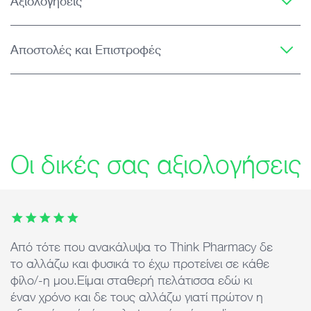
Αξιολογήσεις
Αποστολές και Επιστροφές
Οι δικές σας αξιολογήσεις
This carousel contains 7 images. Use arrow keys or the previ
Από τότε που ανακάλυψα το Think Pharmacy δε
Ά
το αλλάζω και φυσικά το έχω προτείνει σε κάθε
ε
φίλο/-η μου.Είμαι σταθερή πελάτισσα εδώ κι
d
έναν χρόνο και δε τους αλλάζω γιατί πρώτον η
τ