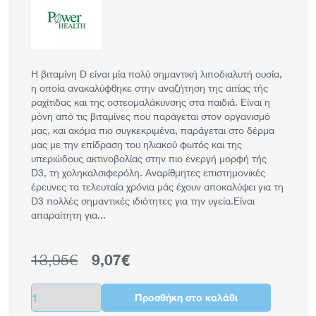
Η βιταμίνη D είναι μία πολύ σημαντική λιποδιαλυτή ουσία,
η οποία ανακαλύφθηκε στην αναζήτηση της αιτίας τής
ραχίτιδας και της οστεομαλάκυνσης στα παιδιά. Είναι η
μόνη από τις βιταμίνες που παράγεται στον οργανισμό
μας, και ακόμα πιο συγκεκριμένα, παράγεται στο δέρμα
μας με την επίδραση του ηλιακού φωτός και της
υπεριώδους ακτινοβολίας στην πιο ενεργή μορφή τής
D3, τη χοληκαλσιφερόλη. Αναρίθμητες επιστημονικές
έρευνες τα τελευταία χρόνια μάς έχουν αποκαλύψει για τη
D3 πολλές σημαντικές ιδιότητες για την υγεία.Είναι
απαραίτητη για...
13,95€
9,07€
Κανονική τιμή
Τιμή έκπτωσης
Ποσότητα
Προσθήκη στο καλάθι