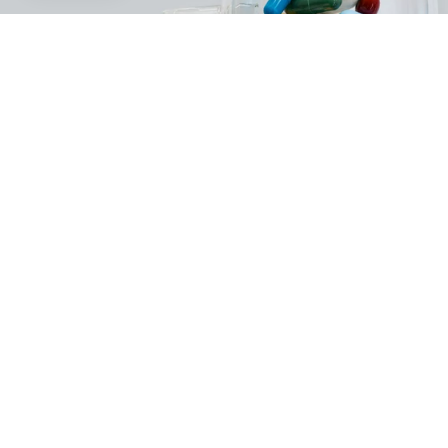
Ενίσχυση Ανοσοποιητικού
Γιατί να ψάχνεις;
Άφησέ το πάνω μας.
Σου στέλνουμε εμείς όλες τις προσφορές
και τα νέα προϊόντα στο email σου. Έτσι
διαλέγεις αυτά που θέλεις χωρίς να χάνεις