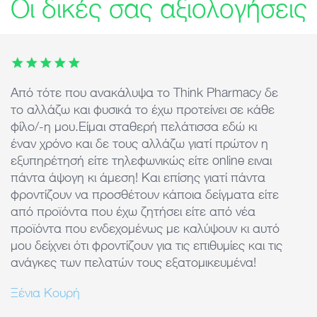
Οι δικές σας αξιολογήσεις
This carousel contains 7 images. Use arrow keys or the previ
Από τότε που ανακάλυψα το Think Pharmacy δε
Ά
το αλλάζω και φυσικά το έχω προτείνει σε κάθε
ε
φίλο/-η μου.Είμαι σταθερή πελάτισσα εδώ κι
d
έναν χρόνο και δε τους αλλάζω γιατί πρώτον η
τ
εξυπηρέτησή είτε τηλεφωνικώς είτε online ειναι
k
πάντα άψογη κι άμεση! Και επίσης γιατί πάντα
φροντίζουν να προσθέτουν κάποια δείγματα είτε
από προϊόντα που έχω ζητήσει είτε από νέα
προϊόντα που ενδεχομένως με καλύψουν κι αυτό
μου δείχνει ότι φροντίζουν για τις επιθυμίες και τις
ανάγκες των πελατών τους εξατομικευμένα!
Ξένια Κουρή