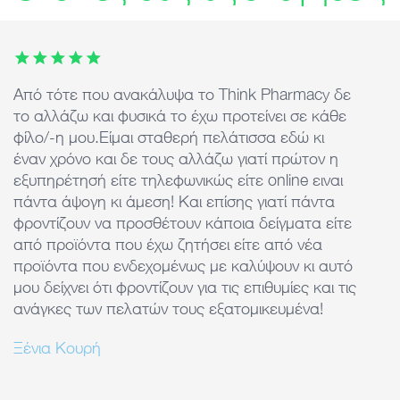
This carousel contains 7 images. Use arrow keys or the previ
Από τότε που ανακάλυψα το Think Pharmacy δε
Ά
το αλλάζω και φυσικά το έχω προτείνει σε κάθε
ε
φίλο/-η μου.Είμαι σταθερή πελάτισσα εδώ κι
d
έναν χρόνο και δε τους αλλάζω γιατί πρώτον η
τ
εξυπηρέτησή είτε τηλεφωνικώς είτε online ειναι
k
πάντα άψογη κι άμεση! Και επίσης γιατί πάντα
φροντίζουν να προσθέτουν κάποια δείγματα είτε
από προϊόντα που έχω ζητήσει είτε από νέα
προϊόντα που ενδεχομένως με καλύψουν κι αυτό
μου δείχνει ότι φροντίζουν για τις επιθυμίες και τις
ανάγκες των πελατών τους εξατομικευμένα!
Ξένια Κουρή