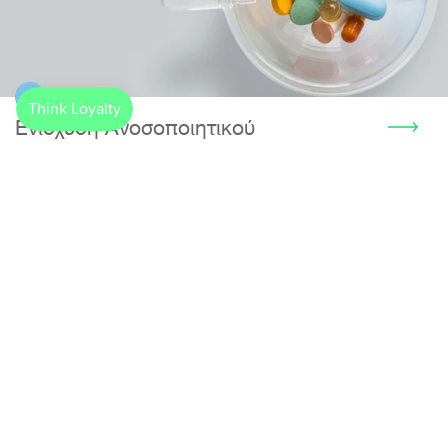
Ενίσχυση Ανοσοποιητικού
Γιατί να ψάχνεις;
Άφησέ το πάνω μας.
Σου στέλνουμε εμείς όλες τις προσφορές
και τα νέα προϊόντα στο email σου. Έτσι
διαλέγεις αυτά που θέλεις χωρίς να χάνεις
χρόνο.