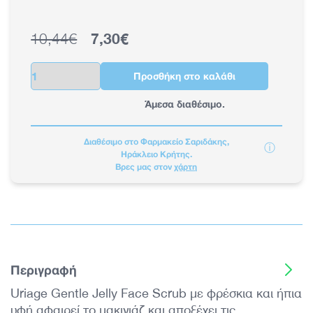
10,44€
7,30€
Κανονική τιμή
Τιμή έκπτωσης
Ποσότητα
Προσθήκη στο καλάθι
Άμεσα διαθέσιμο.
Διαθέσιμο στο Φαρμακείο Σαριδάκης,
ⓘ
Ηράκλειο Κρήτης.
Βρες μας στον
χάρτη
Περιγραφή
Uriage Gentle Jelly Face Scrub με φρέσκια και ήπια
υφή αφαιρεί το μακιγιάζ και αποξέχει τις