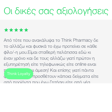
Οι δικές σας αξιολογήσεις
This carousel contains 7 images. Use arrow keys or the previ
Από τότε που ανακάλυψα το Think Pharmacy δε
Ά
το αλλάζω και φυσικά το έχω προτείνει σε κάθε
ε
φίλο/-η μου.Είμαι σταθερή πελάτισσα εδώ κι
d
έναν χρόνο και δε τους αλλάζω γιατί πρώτον η
τ
εξυπηρέτησή είτε τηλεφωνικώς είτε online ειναι
k
πάντα άψογη κι άμεση! Και επίσης γιατί πάντα
φροντίζουν να προσθέτουν κάποια δείγματα είτε
από προϊόντα που έχω ζητήσει είτε από νέα
προϊόντα που ενδεχομένως με καλύψουν κι αυτό
μου δείχνει ότι φροντίζουν για τις επιθυμίες και τις
ανάγκες των πελατών τους εξατομικευμένα!
Ξένια Κουρή