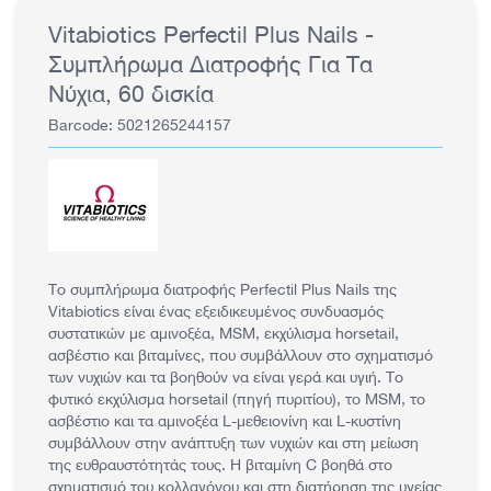
Vitabiotics Perfectil Plus Nails -
Συμπλήρωμα Διατροφής Για Τα
Νύχια, 60 δισκία
Barcode: 5021265244157
Το συμπλήρωμα διατροφής Perfectil Plus Nails της
Vitabiotics είναι ένας εξειδικευμένος συνδυασμός
συστατικών με αμινοξέα, MSM, εκχύλισμα horsetail,
ασβέστιο και βιταμίνες, που συμβάλλουν στο σχηματισμό
των νυχιών και τα βοηθούν να είναι γερά και υγιή. Το
φυτικό εκχύλισμα horsetail (πηγή πυριτίου), το MSM, το
ασβέστιο και τα αμινοξέα L-μεθειονίνη και L-κυστίνη
συμβάλλουν στην ανάπτυξη των νυχιών και στη μείωση
της ευθραυστότητάς τους. Η βιταμίνη C βοηθά στο
σχηματισμό του κολλαγόνου και στη διατήρηση της υγείας