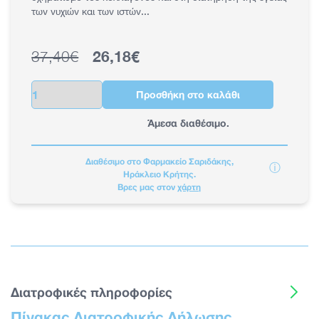
των νυχιών και των ιστών...
37,40€
26,18€
Κανονική τιμή
Τιμή έκπτωσης
Ποσότητα
Προσθήκη στο καλάθι
Άμεσα διαθέσιμο.
Διαθέσιμο στο Φαρμακείο Σαριδάκης,
ⓘ
Ηράκλειο Κρήτης.
Βρες μας στον
χάρτη
Διατροφικές πληροφορίες
Πίνακας Διατροφικής Δήλωσης