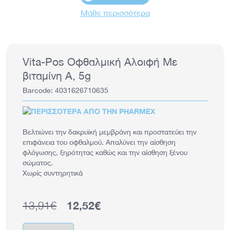
Μάθε περισσότερα
Vita-Pos Οφθαλμική Αλοιφή Με
βιταμίνη Α, 5g
Barcode: 4031626710635
Βελτιώνει την δακρυϊκή μεμβράνη και προστατεύει την
επιφάνεια του οφθαλμού. Απαλύνει την αίσθηση
φλόγωσης, ξηρότητας καθώς και την αίσθηση ξένου
σώματος.
Χωρίς συντηρητικά
13,91€
12,52€
Κανονική τιμή
Τιμή έκπτωσης
Ποσότητα