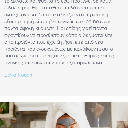
το αλλάζω και φυσικά το έχω προτείνει σε κάθε
ε
φίλο/-η μου.Είμαι σταθερή πελάτισσα εδώ κι
d
έναν χρόνο και δε τους αλλάζω γιατί πρώτον η
τ
εξυπηρέτησή είτε τηλεφωνικώς είτε online ειναι
k
πάντα άψογη κι άμεση! Και επίσης γιατί πάντα
φροντίζουν να προσθέτουν κάποια δείγματα είτε
από προϊόντα που έχω ζητήσει είτε από νέα
προϊόντα που ενδεχομένως με καλύψουν κι αυτό
μου δείχνει ότι φροντίζουν για τις επιθυμίες και τις
ανάγκες των πελατών τους εξατομικευμένα!
Ξένια Κουρή