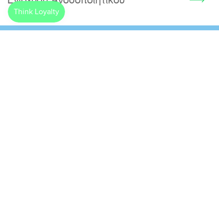
Γιατί να ψάχνεις;
Άφησέ το πάνω μας.
Σου στέλνουμε εμείς όλες τις προσφορές
και τα νέα προϊόντα στο email σου. Έτσι
διαλέγεις αυτά που θέλεις χωρίς να χάνεις
χρόνο.
Email
Με την εγγραφή μου αποδέχομαι την αποστολή προωθητικού
και διαφημιστικού υλικού από την Think Pharmacy. Τα