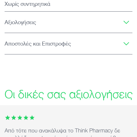
Χωρίς συντηρητικά
Αξιολογήσεις
Αποστολές και Επιστροφές
Οι δικές σας αξιολογήσεις
This carousel contains 7 images. Use arrow keys or the previ
Από τότε που ανακάλυψα το Think Pharmacy δε
Ά