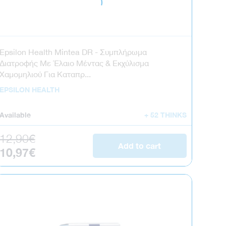
Epsilon Health Mintea DR - Συμπλήρωμα
Διατροφής Με Έλαιο Μέντας & Εκχύλισμα
Χαμομηλιού Για Καταπρ...
EPSILON HEALTH
Available
+ 52 THINKS
Regular price
12,90€
Add to cart
Sale price
10,97€