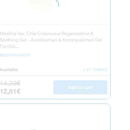
Mastiha Var. Chia Cutaneous Regenerative &
Soothing Gel - Αναπλαστικό & Καταπραϋντικό Gel
Για Ουλ...
MASTIHASHOP
Available
+ 57 THINKS
Regular price
14,23€
Add to cart
Sale price
12,81€