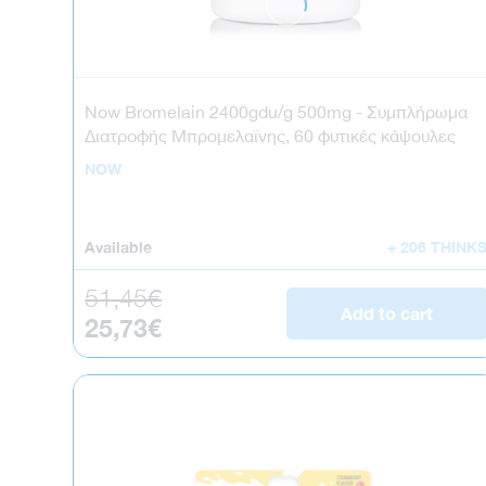
Now Bromelain 2400gdu/g 500mg - Συμπλήρωμα
Διατροφής Μπρομελαϊνης, 60 φυτικές κάψουλες
NOW
Available
+ 206 THINK
Regular price
51,45€
Add to cart
Sale price
25,73€