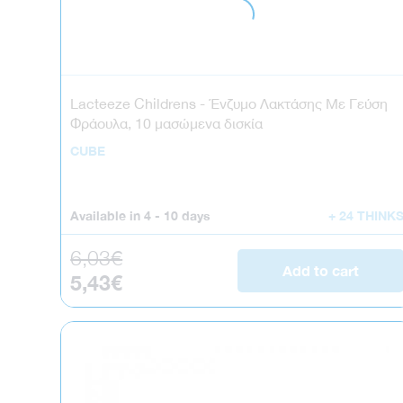
Lacteeze Childrens - Ένζυμο Λακτάσης Με Γεύση
Φράουλα, 10 μασώμενα δισκία
CUBE
Available in
4 - 10 days
+ 24 THINK
Regular price
6,03€
Add to cart
Sale price
5,43€