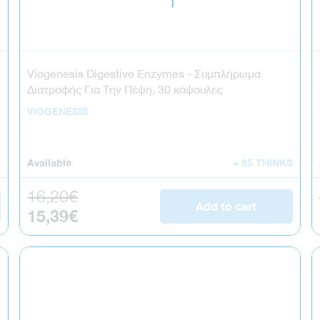
Viogenesis Digestive Enzymes - Συμπλήρωμα
Διατροφής Για Την Πέψη, 30 κάψουλες
VIOGENESIS
S
Available
+ 65 THINKS
Regular price
16,20€
Add to cart
Sale price
15,39€