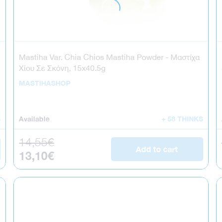
Mastiha Var. Chia Chios Mastiha Powder - Μαστίχα
Χίου Σε Σκόνη, 15x40.5g
MASTIHASHOP
S
Available
+ 58 THINKS
Regular price
14,55€
Add to cart
Sale price
13,10€