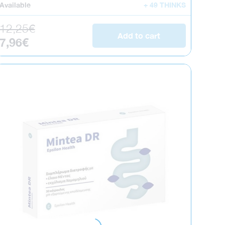
Available
+ 49 THINKS
Regular price
12,25€
Add to cart
Sale price
7,96€