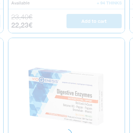
S
Available
+ 94 THINKS
Regular price
23,40€
Add to cart
Sale price
22,23€