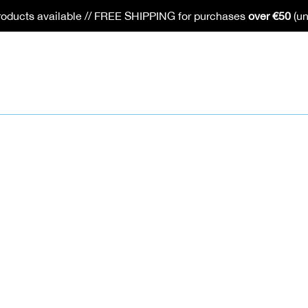
oducts available // FREE SHIPPING for purchases
over €50
(un