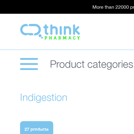
Skip to content
More than 22000 pr
Think Pharmacy
Product categories
Collection:
Indigestion
27 products