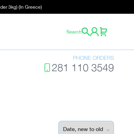
der 3kg) (In Greece)
0 items
Search
Cart
Log in
PHONE ORDERS
281 110 3549
Sort by: